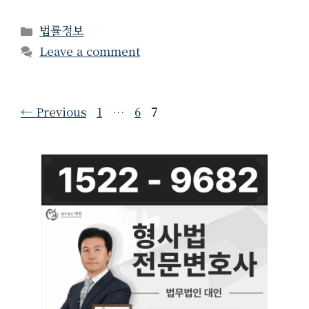
Categories
법률정보
Leave a comment
Page
Page
Page
←
Previous
1
…
6
7