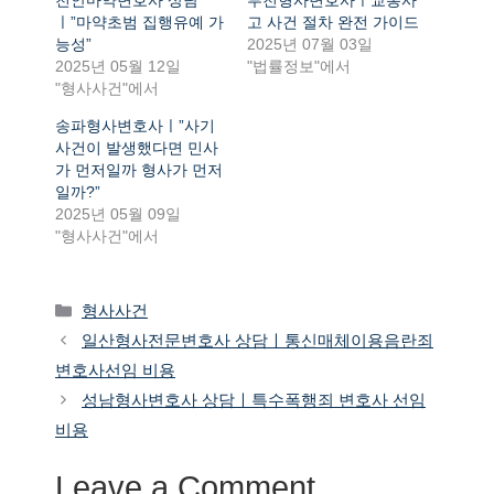
ㅣ”마약초범 집행유예 가
고 사건 절차 완전 가이드
능성”
2025년 07월 03일
2025년 05월 12일
"법률정보"에서
"형사사건"에서
송파형사변호사ㅣ”사기
사건이 발생했다면 민사
가 먼저일까 형사가 먼저
일까?”
2025년 05월 09일
"형사사건"에서
Categories
형사사건
일산형사전문변호사 상담ㅣ통신매체이용음란죄
변호사선임 비용
성남형사변호사 상담ㅣ특수폭행죄 변호사 선임
비용
Leave a Comment