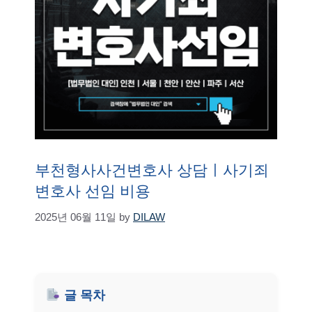
부천형사사건변호사 상담ㅣ사기죄
변호사 선임 비용
2025년 06월 11일
by
DILAW
글 목차