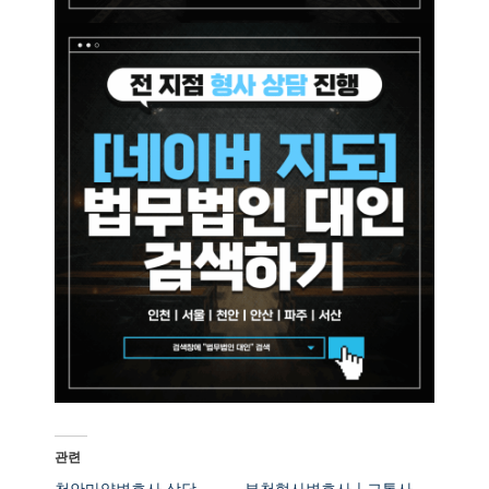
관련
천안마약변호사 상담
부천형사변호사ㅣ교통사