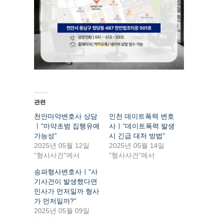
관련
천안마약변호사 상담
인천 데이트폭력 변호
ㅣ”마약초범 집행유예
사ㅣ”데이트폭력 발생
가능성”
시 긴급 대처 방법”
2025년 05월 12일
2025년 05월 14일
"형사사건"에서
"형사사건"에서
송파형사변호사ㅣ”사
기사건이 발생했다면
민사가 먼저일까 형사
가 먼저일까?”
2025년 05월 09일