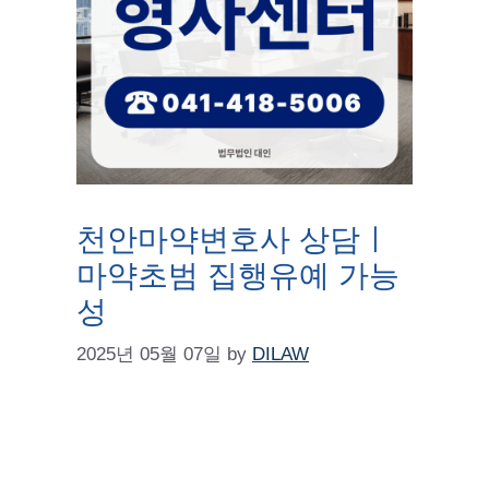
천안마약변호사 상담ㅣ
마약초범 집행유예 가능
성
2025년 05월 07일
by
DILAW